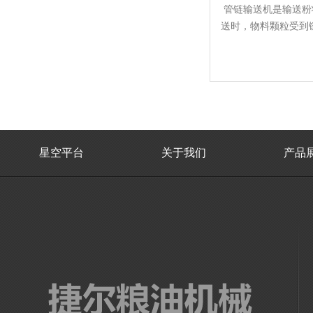
管链输送机是输送粉
送时，物料颗粒受到
星空平台
关于我们
产品