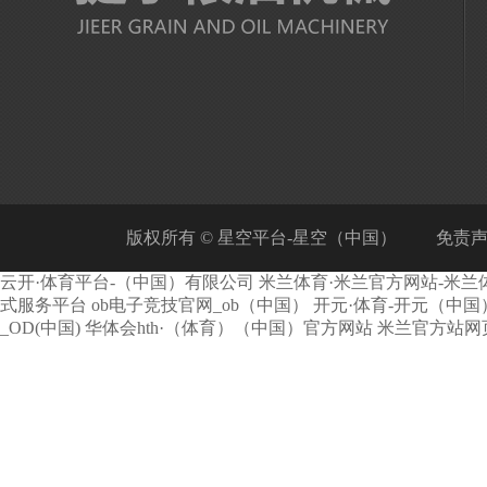
版权所有 © 星空平台-星空（中国） 免责
云开·体育平台-（中国）有限公司
米兰体育·米兰官方网站-米兰体
式服务平台
ob电子竞技官网_ob（中国）
开元·体育-开元（中
_OD(中国)
华体会hth·（体育）（中国）官方网站
米兰官方站网页