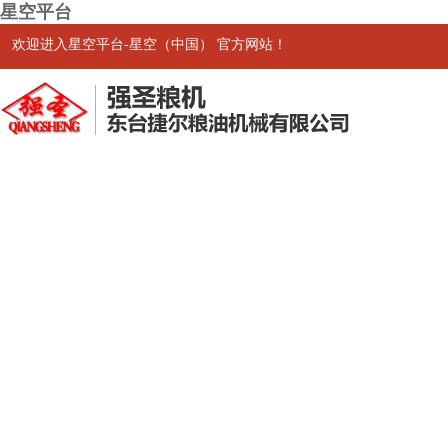
星空平台
欢迎进入星空平台-星空（中国） 官方网站！