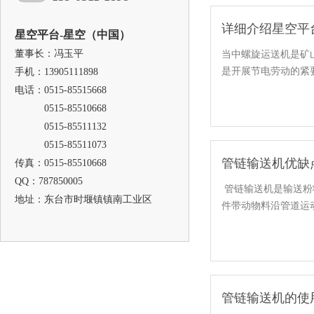
详细介绍星空平
星空平台-星空（中国）
董事长：冯玉平
当中螺旋运送机是矿
是开展节电劳动的紧要
手机：13905111898
电话：0515-85515668
0515-85510668
0515-85511132
0515-85511073
管链输送机优缺
传真：0515-85510668
QQ：787850005
管链输送机是输送粉
地址：东台市时堰镇镇南工业区
件带动物料沿管道运
管链输送机的使