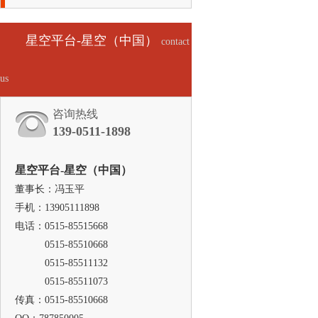
星空平台-星空（中国）
contact
us
咨询热线
139-0511-1898
星空平台-星空（中国）
董事长：冯玉平
手机：13905111898
电话：0515-85515668
0515-85510668
0515-85511132
0515-85511073
传真：0515-85510668