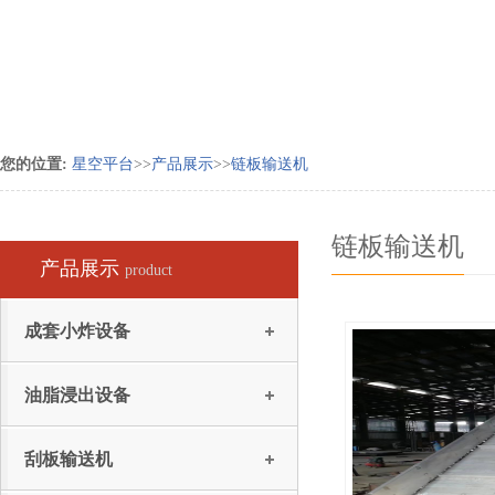
您的位置:
星空平台
>>
产品展示
>>
链板输送机
链板输送机
产品展示
product
成套小炸设备
油脂浸出设备
刮板输送机