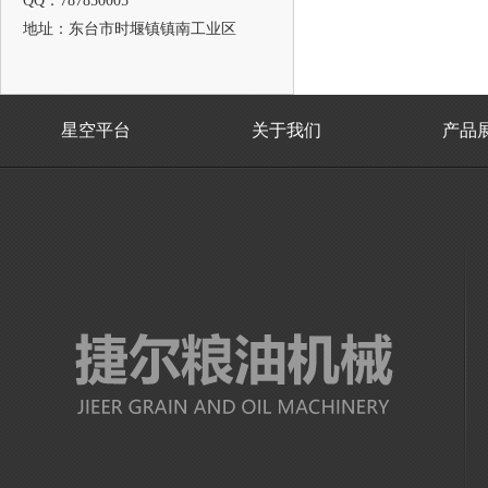
QQ：787850005
地址：东台市时堰镇镇南工业区
星空平台
关于我们
产品