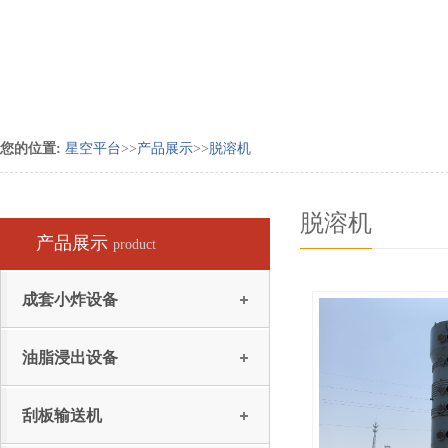
您的位置:
星空平台
>>
产品展示
>>
脱溶机
脱溶机
产品展示
product
成套小炸设备
油脂浸出设备
刮板输送机